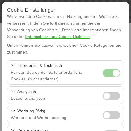
×
XL RENT
Cookie Einstellungen
Aussicht
www.xlrent.com.tr
Wir verwenden Cookies, um die Nutzung unserer Website zu
Frei - In Google Play
verbessern. Indem Sie fortfahren, stimmen Sie der
Verwendung von Cookies zu. Detaillierte Informationen finden
Sie unter
Datenschutz- und Cookie-Richtlinie
.
Unten können Sie auswählen, welchen Cookie-Kategorien Sie
zustimmen.
Abholort
Erforderlich & Technisch
Istanbul Flughaven (IST)
Für den Betrieb der Seite erforderliche
Cookies. (Nicht änderbar)
Rückgabeort
Istanbul Flughaven (IST)
Diese Cookies sind für das ordnungsgemäße
Analytisch
Funktionieren der Website, die Sicherheit, die
Besucheranalysen
Abholdatum
Sitzungsverwaltung und grundlegende Funktionen
09:00
Diese Cookies ermöglichen es uns, zu analysieren, wie
erforderlich. Sie können nicht deaktiviert werden.
Werbung (Ads)
unsere Website genutzt wird (Besucherzahl,
Rückgabedatum
Werbung und Werbemessung
09:00
meistbesuchte Seiten, Nutzerverhalten). Diese Daten
Diese Cookies ermöglichen es uns, Ihnen auf Ihre
werden verwendet, um die Leistung der Website zu
Personalisierung